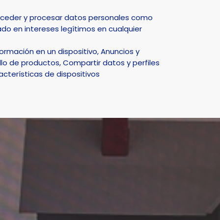
Select Language
▼
acceder y procesar datos personales como
do en intereses legítimos en cualquier
DEPORTE
NATURALEZA
SMART CITY
ACTUALIDAD
rmación en un dispositivo, Anuncios y
 de 2025
lo de productos, Compartir datos y perfiles
acterísticas de dispositivos