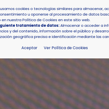
s usamos cookies o tecnologías similares para almacenar, 
su consentimiento u oponerse al procesamiento de datos basa
INICIO
AYUNTAMIENTO
LA NUCÍA
en nuestra Política de Cookies en este sitio web.
iguiente tratamiento de datos:
Almacenar o acceder a info
mo lunes se abre plazo para solicitar la subvención del IBI
ios y del contenido, información sobre el público y desarrol
ización geográfica precisa e identificación mediante las car
Aceptar
Ver Política de Cookies