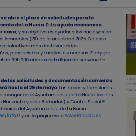
 se abre el plazo de solicitudes para la
miento de La Nucía
. Esta
ayuda económica
or casa
, y su objetivo es ayudar a los nucier@s en
s Inmuebles (IBI) de la anualidad 2025. De esta
los colectivos más desfavorecidos:
s, pensionistas y familias numerosas. El equipo
l de 300.000 euros a esta línea de subvención.
Jess
 de las solicitudes y documentación comienza
Haci
derá hasta el 29 de mayo
. Las bases y formularios
Nucí
en recoger en el Ayuntamiento de La Nucía, las dos
o Horizonte y calle Barbados) y Centro Social El
ctrónica del Ayuntamiento de La Nucía:
es/info.0
y en la página web
www.lanucia.es