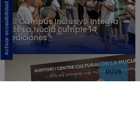
Activar accesibilidad
El Campus Inclusivo Integra
de La Nucía cumple 14
ediciones
01/08
La Unió Musical de La Nucia
celebra su concierto de “XLV
Aniversari” este domingo