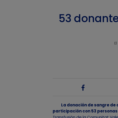
53 donante
E
La donación de sangre de a
participación con 53 personas 
Transfusión de la Comunitat Vale