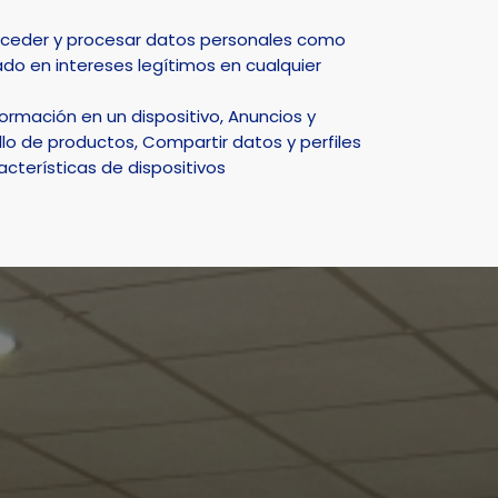
Select Language
▼
acceder y procesar datos personales como
do en intereses legítimos en cualquier
DEPORTE
NATURALEZA
SMART CITY
ACTUALIDAD
rmación en un dispositivo, Anuncios y
lo de productos, Compartir datos y perfiles
acterísticas de dispositivos