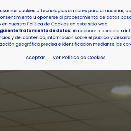
s usamos cookies o tecnologías similares para almacenar, 
su consentimiento u oponerse al procesamiento de datos basa
INICIO
AYUNTAMIENTO
LA NUCÍA
en nuestra Política de Cookies en este sitio web.
iguiente tratamiento de datos:
Almacenar o acceder a info
antes de sangre en la 5ª captación de 2026 en La Nucía
ios y del contenido, información sobre el público y desarrol
ización geográfica precisa e identificación mediante las car
Aceptar
Ver Política de Cookies