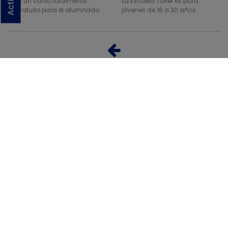
Es un curso totalmente
La Escuela Taller es para
gratuito para el alumnado
jóvenes de 16 a 30 años
Volver a noticias
Departamentos:
Comercio y Empresa
Bienestar Social y Tercera Edad