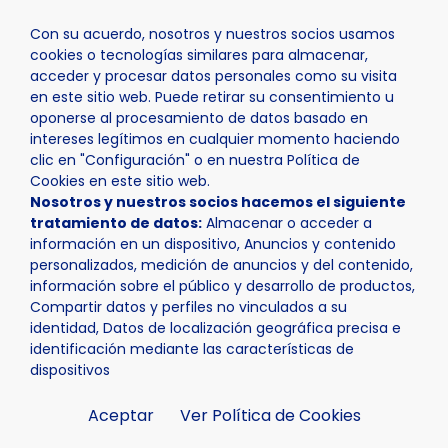
Con su acuerdo, nosotros y nuestros socios usamos
cookies o tecnologías similares para almacenar,
acceder y procesar datos personales como su visita
en este sitio web. Puede retirar su consentimiento u
oponerse al procesamiento de datos basado en
Inicio
Actualidad
Noticias
Noticia - "Congrés Intern
intereses legítimos en cualquier momento haciendo
clic en "Configuración" o en nuestra Política de
Cookies en este sitio web.
Nosotros y nuestros socios hacemos el siguiente
"Congrés
tratamiento de datos:
Almacenar o acceder a
información en un dispositivo, Anuncios y contenido
personalizados, medición de anuncios y del contenido,
Internacional sobre
información sobre el público y desarrollo de productos,
Compartir datos y perfiles no vinculados a su
Pragmàtica i
identidad, Datos de localización geográfica precisa e
identificación mediante las características de
gramàtica" en la Seu
dispositivos
Aceptar
Ver Política de Cookies
Universitària