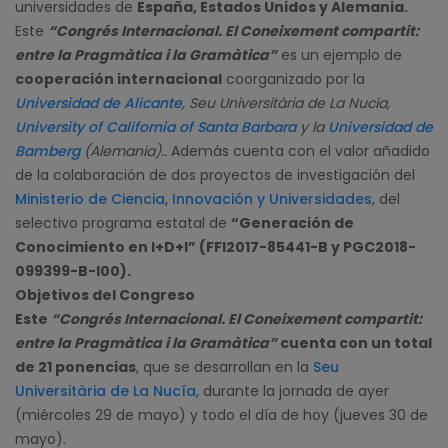
universidades de
España, Estados Unidos y Alemania.
Este
“Congrés Internacional. El Coneixement compartit:
entre la Pragmàtica i la Gramàtica”
es un ejemplo de
cooperación internacional
coorganizado por la
Universidad de Alicante
, Seu Universitària de La Nucía,
University of California of Santa Barbara
y la
Universidad de
Bamberg
(Alemania)..
Además cuenta con el valor añadido
de la colaboración de dos proyectos de investigación del
Ministerio de Ciencia, Innovación y Universidades
, del
selectivo programa estatal de
“Generación de
Conocimiento en I+D+I” (FFI2017-85441-B y PGC2018-
099399-B-I00).
Objetivos del Congreso
Este
“Congrés Internacional. El Coneixement compartit:
entre la Pragmàtica i la Gramàtica”
cuenta con un total
de 21 ponencias
, que se desarrollan en la
Seu
Universitària de La Nucía,
durante la jornada de ayer
(miércoles 29 de mayo) y todo el día de hoy (jueves 30 de
mayo).