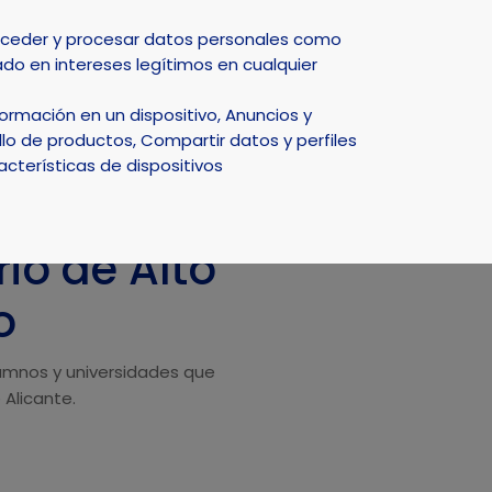
Select Language
▼
acceder y procesar datos personales como
do en intereses legítimos en cualquier
DEPORTE
NATURALEZA
SMART CITY
ACTUALIDAD
rmación en un dispositivo, Anuncios y
do
lo de productos, Compartir datos y perfiles
acterísticas de dispositivos
rio de Alto
o
alumnos y universidades que
 Alicante.