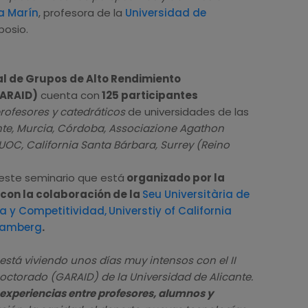
a Marín
, profesora de la
Universidad de
posio.
al de Grupos de Alto Rendimiento
GARAID)
cuenta con
125 participantes
rofesores y catedráticos
de universidades de las
nte, Murcia, Córdoba, Associazione Agathon
, UOC, California Santa Bárbara, Surrey (Reino
este seminario que está
organizado por la
A con la colaboración de la
Seu Universitària de
a y Competitividad,
Universtiy of California
 Bamberg
.
 está viviendo unos días muy intensos con el II
octorado (GARAID) de la Universidad de Alicante.
experiencias entre profesores, alumnos y