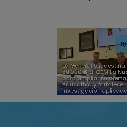
11
La Generalitat destina
30.000 € al CEM La Nu
para ampliar su oferta
educativa y fortalecer 
investigación aplicad