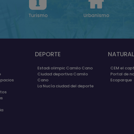
Turismo
Urbanismo
DEPORTE
NATURAL
Estadi olimpic Camilo Cano
CEM el capt
o
Ciudad deportiva Camilo
Portal de n
spacios
Cano
Ecoparque
La Nucía ciudad del deporte
etos
as
ia