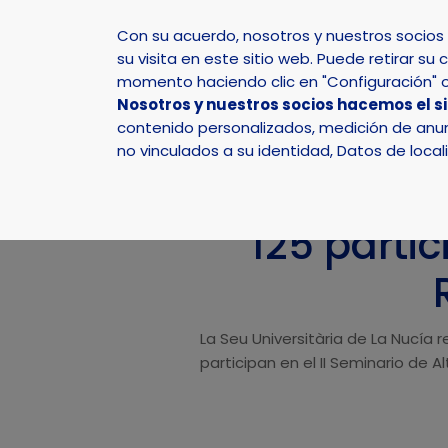
Con su acuerdo, nosotros y nuestros socio
su visita en este sitio web. Puede retirar 
momento haciendo clic en "Configuración" o 
Nosotros y nuestros socios hacemos el s
Inicio
Actualidad
Noticias
Noticia - 125 par
contenido personalizados, medición de anunc
no vinculados a su identidad, Datos de local
125 partic
La Seu Universitària de La Nucía 
participan en el II Seminario de 