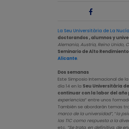
La Seu Universitària de La Nucí
doctorandos , alumnos y univ
Alemania, Austria, Reino Unido, 
Seminario de Alto Rendimient
Alicante
.
Dos semanas
Este Simposio Internacional de la
día 14 en la
Seu Universitària d
continuar con la labor del añ
experiencias
” entre unos formador
También se abordarán temas tra
marco de la universidad”
, “
la ps
las TIC como respuesta a la dive
etc.
“Se trata, en definitiva, de 