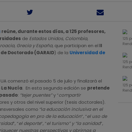
a
reúne, durante estos días, a 125 profesores,
ersidades
de
Estados Unidos, Colombia,
125 p
Rend
Croacia, Grecia y España
, que participan en el
II
o de Doctorado (GARAID
) de la
Universidad de
125 p
Rend
 UA comenzó el pasado 5 de julio y finalizará el
125 p
e La Nucía
. En esta segunda edición se
pretende
Rend
o pasado
:
“tejer puentes”
y “
compartir
es y otros del nivel superior (tesis doctorales).
nsversales como “l
a educación inclusiva en el
icopedagogía en pro de la educación
”, “
el uso de
rsidad
”, “
el deporte
”, “
el turismo” y “la sanidad
”,
enriquecer nuestras perspectivas y abrirnos a