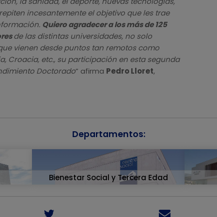
ción, la sanidad, el deporte, nuevas tecnologías,
 repiten incesantemente el objetivo que les trae
información.
Quiero agradecer a los más de 125
ores
de las distintas universidades, no solo
 que vienen desde puntos tan remotos como
ia, Croacia, etc., su participación en esta segunda
endimiento Doctorado
” afirma
Pedro Lloret
,
Departamentos:
Bienestar Social y Tercera Edad