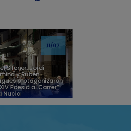
11/07
 el Sifoner, Jordi
mina y Rubén
gues protagonizaron
XXIV Poesia al Carrer”
a Nucía