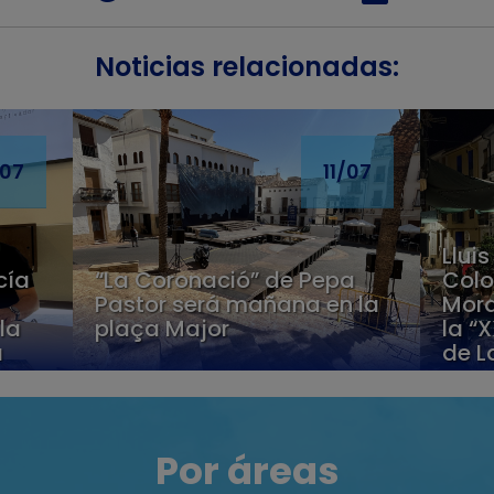
Noticias relacionadas:
/07
11/07
Lluis
“La Coronació” de Pepa
cía
Colo
Pastor será mañana en la
Mora
plaça Major
la
la “
a
de L
Por áreas