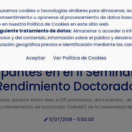
s usamos cookies o tecnologías similares para almacenar, 
su consentimiento u oponerse al procesamiento de datos basa
INICIO
AYUNTAMIENTO
LA NUCÍA
en nuestra Política de Cookies en este sitio web.
iguiente tratamiento de datos:
Almacenar o acceder a info
ticipantes en el II Seminario de Alto Rendimiento Doctora
ios y del contenido, información sobre el público y desarrol
ización geográfica precisa e identificación mediante las car
Aceptar
Ver Política de Cookies
ipantes en el II Semina
Rendimiento Doctorad
reúne, durante estos días, a 125 profesores, doctorandos , 
Alto Rendimiento de Doctorado (GARAID) de la Universidad de
11/07/2018 - 11:50:00