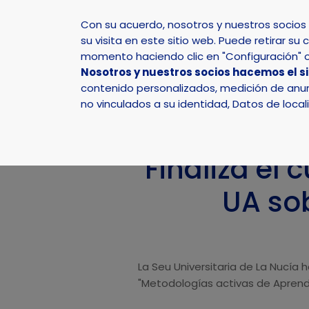
Con su acuerdo, nosotros y nuestros socio
su visita en este sitio web. Puede retirar 
momento haciendo clic en "Configuración" o 
Nosotros y nuestros socios hacemos el s
Inicio
Actualidad
Noticias
Noticia - Finaliz
contenido personalizados, medición de anunc
no vinculados a su identidad, Datos de local
Finaliza el
UA so
La Seu Universitaria de La Nucía
"Metodologías activas de Aprendi