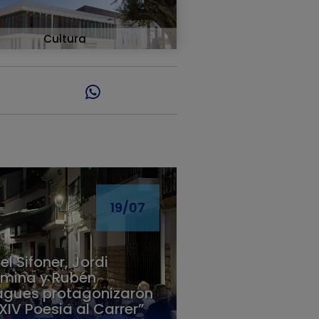
Cultura
19/07
 el Sifoner, Jordi
mina y Rubén
gues protagonizaron
XXIV Poesia al Carrer”