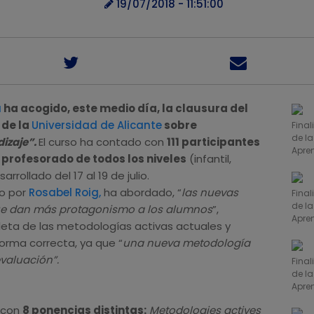
19/07/2018 - 11:51:00
a
ha acogido, este medio día, la clausura del
 de la
Universidad de Alicante
sobre
Fina
de l
izaje”.
El curso ha contado con
111 participantes
Apre
 profesorado de todos los niveles
(infantil,
rrollado del 17 al 19 de julio.
do por
Rosabel Roig
,
ha abordado, “
las nuevas
Fina
de l
ue dan más protagonismo a los alumnos
”,
Apre
leta de las metodologías activas actuales y
orma correcta, ya que “
una nueva metodología
valuación”.
Fina
de l
Apre
o con
8 ponencias distintas:
Metodologies actives