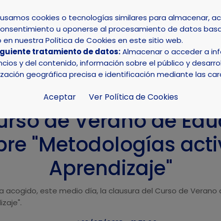
s usamos cookies o tecnologías similares para almacenar, 
su consentimiento u oponerse al procesamiento de datos basa
INICIO
AYUNTAMIENTO
LA NUCÍA
en nuestra Política de Cookies en este sitio web.
iguiente tratamiento de datos:
Almacenar o acceder a info
a el curso de Verano de Educación de la UA sobre "Metodol
ios y del contenido, información sobre el público y desarrol
ización geográfica precisa e identificación mediante las car
Aceptar
Ver Política de Cookies
 curso de Verano de Edu
bre "Metodologías acti
Aprendizaje"
 ha acogido, este medio día, la clausura del Curso de Verano
zaje".