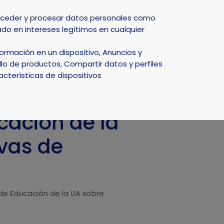
Select Language
▼
acceder y procesar datos personales como
do en intereses legítimos en cualquier
DEPORTE
NATURALEZA
SMART CITY
ACTUALIDAD
rmación en un dispositivo, Anuncios y
ogías activas de Aprendizaje"
lo de productos, Compartir datos y perfiles
acterísticas de dispositivos
cación de la
vas de
 de Educación de la UA sobre