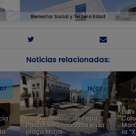
Bienestar Social y Tercera Edad
Noticias relacionadas:
/07
19/07
Lluis
“La Coronació” de Pepa
cía
Colo
Pastor será mañana en la
Mora
plaça Major
la
la “