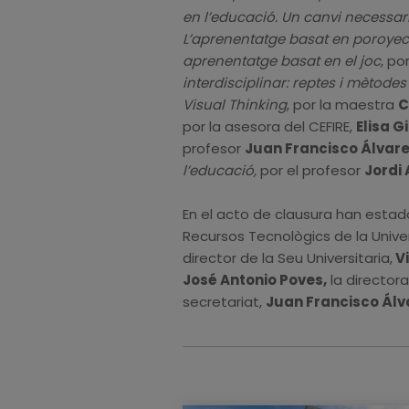
en l’educació. Un canvi necessari
L’aprenentatge basat en poroyec
aprenentatge basat en el joc
, po
interdisciplinar
: reptes i mètodes
Visual Thinking
, por la maestra
C
por la asesora del CEFIRE,
Elisa 
profesor
Juan Francisco Álvare
l’educació,
por el profesor
Jordi 
En el acto de clausura han estad
Recursos Tecnològics de la Unive
director de la Seu Universitaria,
Vi
José Antonio Poves,
la directora
secretariat,
Juan Francisco Álv