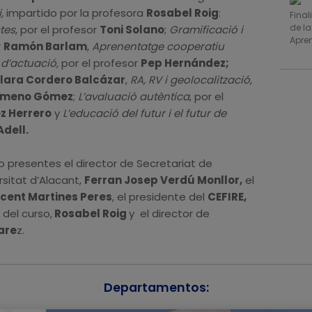
,
impartido por la profesora
Rosabel Roig
:
Fina
de l
tes
, por el profesor
Toni Solano
;
Gramificació i
Apre
r
Ramón Barlam
,
Aprenentatge cooperatiu
 d’actuació,
por el profesor
Pep Hernández;
lara Cordero Balcázar
,
RA, RV i geolocalització,
Gimeno Gómez
;
L’avaluació autèntica
, por el
z Herrero
y
L’educació del futur i el futur de
Adell.
o presentes el director de Secretariat de
rsitat d’Alacant,
Ferran Josep Verdú Monllor,
el
cent Martines Peres
, el presidente del
CEFIRE,
 del curso,
Rosabel Roig
y el director de
are
z.
Departamentos: