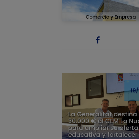
Comercio y Empresa
19
La Generalitat destina
30.000 € al CEM La Nu
para ampliar su oferta
educativa y fortalecer 