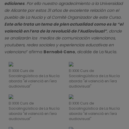
ediciones
. Por ello nuestro agradecimiento a la Universidad
de Alicante por estos 31 años de excelente relación con el
pueblo de La Nucía y al Comité Organizador de este Curso.
Este año trata un tema de plen actualidad como es la “el
valencià en l’era de la revolució de l’Audiovisual”
, donde
se analizarán los medios de comunicación valencianos,
youtubers, redes sociales y experiencias educativas en
valenciano
” afirma
Bernabé Cano
, alcalde de La Nucía.
El XXXI Curs de
El XXXI Curs de
Sociolingüística de La Nucía
Sociolingüística de La Nucía
aborda "el valencià en l'era
aborda "el valencià en l'era
audiovisual"
audiovisual"
El XXXI Curs de
El XXXI Curs de
Sociolingüística de La Nucía
Sociolingüística de La Nucía
aborda "el valencià en l'era
aborda "el valencià en l'era
audiovisual"
audiovisual"