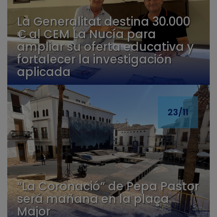
La Generalitat destina 30.000
€ al CEM La Nucía para
ampliar su oferta educativa y
fortalecer la investigación
aplicada
23/11
“La Coronació” de Pepa Pastor
será mañana en la plaça
Major