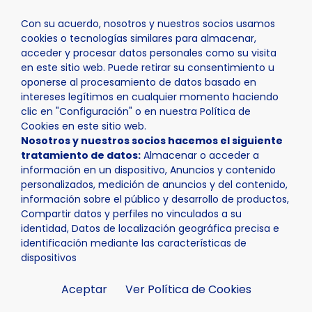
Con su acuerdo, nosotros y nuestros socios usamos
cookies o tecnologías similares para almacenar,
acceder y procesar datos personales como su visita
en este sitio web. Puede retirar su consentimiento u
oponerse al procesamiento de datos basado en
Inicio
Actualidad
Noticias
Noticia - El XXXI Curs de 
intereses legítimos en cualquier momento haciendo
clic en "Configuración" o en nuestra Política de
Cookies en este sitio web.
Nosotros y nuestros socios hacemos el siguiente
El XXXI Curs de
tratamiento de datos:
Almacenar o acceder a
información en un dispositivo, Anuncios y contenido
personalizados, medición de anuncios y del contenido,
Sociolingüística de
información sobre el público y desarrollo de productos,
Compartir datos y perfiles no vinculados a su
La Nucía aborda "el
identidad, Datos de localización geográfica precisa e
identificación mediante las características de
valencià en l'era
dispositivos
Aceptar
Ver Política de Cookies
audiovisual"