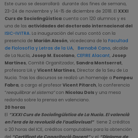
Este curso se desarrollará durante dos fines de semana,
23-24 de noviembre y 14-15 de diciembre de 2018. El
XXXI
Curs de Sociolingüística
cuenta con 120 alumnos y es
una de las
actividades del doctorado internacional del
ISIC-IVITRA
.
La inauguración del curso contó con la
presencia de
Marián Alesón
, vicedecana de la
Facultad
de Fiolosofía y Letras de la UA
,
Bernabé Cano
, alcalde
de La Nucía,
Josep M. Escolano
,
CEFIRE Alacant
,
Josep
Martines
, Comité Organitzador,
Sandra Montserrat
,
profesora UA y
Vicent Martines
, Director de la Seu de La
Nucia. Tras los discursos se realizó un homenaje a
Pompeu
Fabra
, a cargo el profesor
Vicent Pitarch
, la conferencia
“
reequilibrar el sistema”
con
Nicolau Dols
y una mesa
redonda sobre la prensa en valenciano.
20 horas
El
“XXXI Curs de Sociolingüística de La Nucia. El valencià
en l’era de la revolució de l’audiovisual”
tiene 2 créditos
o 20 horas del ICE, créditos computables para la obtención
del
“Certificat de Capacitació Docent”
y el
“Diploma de