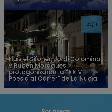
23/11
Lluis el Sifoner, Jordi Colomina
y Rubén Moragues
protagonizaron la “XXIV
Poesia al Carrer” de La Nucía
Por áreas