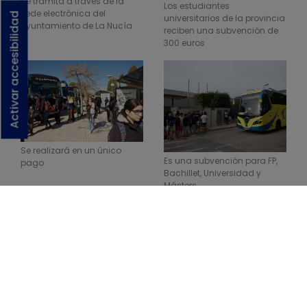
Se tramita a través de la
Los estudiantes
sede electrónica del
Activar accesibilidad
universitarios de la provincia
Ayuntamiento de La Nucía
reciben una subvención de
300 euros
Se realizará en un único
Es una subvención para FP,
pago
Bachillet, Universidad y
Másters
Volver a noticias