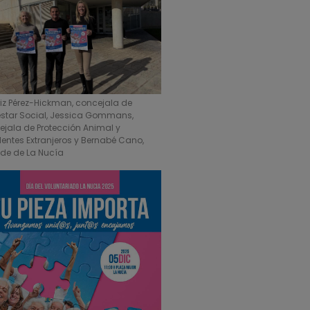
riz Pérez-Hickman, concejala de
estar Social, Jessica Gommans,
ejala de Protección Animal y
dentes Extranjeros y Bernabé Cano,
lde de La Nucía