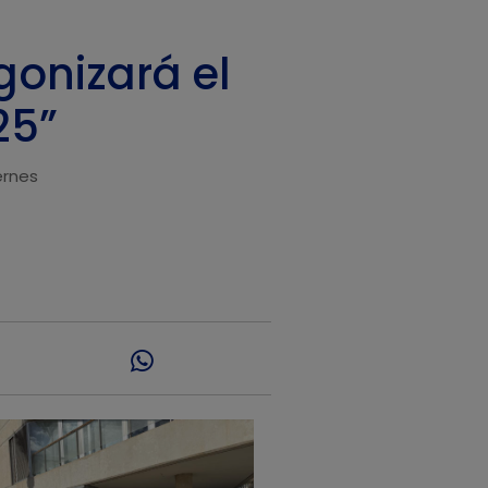
gonizará el
25”
ernes