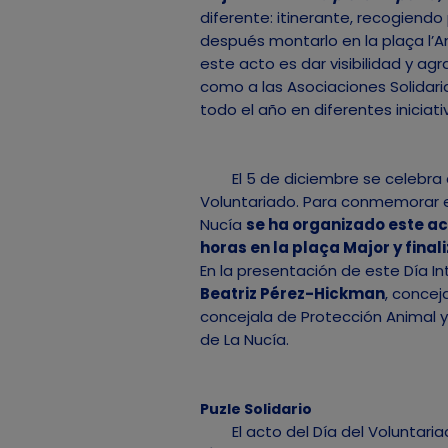
diferente: itinerante, recogiendo
después montarlo en la plaça l’Am
este acto es dar visibilidad y agr
como a las Asociaciones Solidari
todo el año en diferentes iniciativ
El 5 de diciembre se celebra a n
Voluntariado. Para conmemorar 
Nucía
se ha organizado este ac
horas en la plaça Major y final
En la presentación de este Día In
Beatriz Pérez-Hickman
, concej
concejala de Protección Animal y
de La Nucía.
Puzle Solidario
El acto del Día del Voluntaria