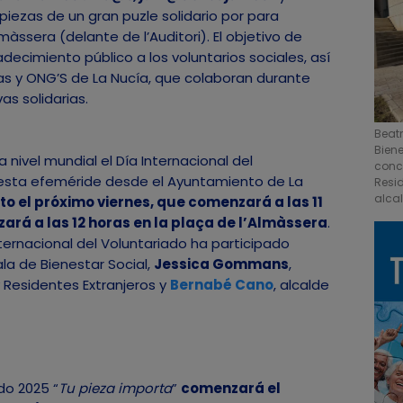
 piezas de un gran puzle solidario por para
àssera (delante de l’Auditori). El objetivo de
adecimiento público a los voluntarios sociales, así
as y ONG’S de La Nucía, que colaboran durante
as solidarias.
Beat
Bien
ivel mundial el Día Internacional del
conc
esta efeméride desde el Ayuntamiento de La
Resi
alca
to el próximo viernes, que comenzará a las 11
izará a las 12 horas en la plaça de l’Almàssera
.
ternacional del Voluntariado ha participado
ala de Bienestar Social,
Jessica Gommans
,
 Residentes Extranjeros y
Bernabé Cano
, alcalde
do 2025 “
Tu pieza importa
”
comenzará el