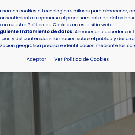
s usamos cookies o tecnologías similares para almacenar, 
su consentimiento u oponerse al procesamiento de datos basa
INICIO
AYUNTAMIENTO
LA NUCÍA
en nuestra Política de Cookies en este sitio web.
iguiente tratamiento de datos:
Almacenar o acceder a info
e “Tu pieza importa” protagonizará el “Día del Voluntariad
ios y del contenido, información sobre el público y desarrol
ización geográfica precisa e identificación mediante las car
Aceptar
Ver Política de Cookies