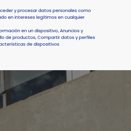
Select Language
▼
acceder y procesar datos personales como
do en intereses legítimos en cualquier
DEPORTE
NATURALEZA
SMART CITY
ACTUALIDAD
rmación en un dispositivo, Anuncios y
o 2025”
lo de productos, Compartir datos y perfiles
acterísticas de dispositivos