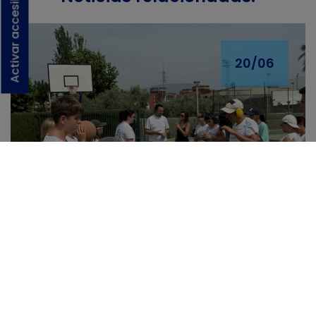
Activar accesibilidad
20/06
El Campus Inclusivo Integra
de La Nucía cumple 14
ediciones
20/06