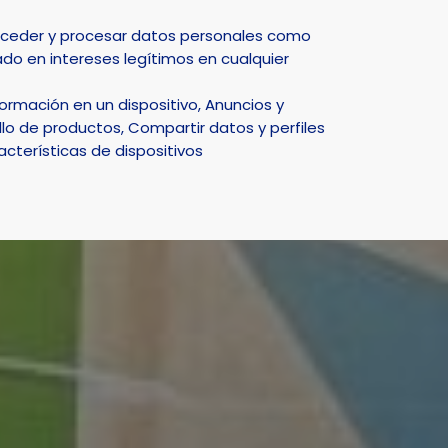
Select Language
▼
acceder y procesar datos personales como
do en intereses legítimos en cualquier
DEPORTE
NATURALEZA
SMART CITY
ACTUALIDAD
rmación en un dispositivo, Anuncios y
s
lo de productos, Compartir datos y perfiles
acterísticas de dispositivos