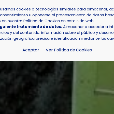
s usamos cookies o tecnologías similares para almacenar, 
su consentimiento u oponerse al procesamiento de datos basa
INICIO
AYUNTAMIENTO
LA NUCÍA
en nuestra Política de Cookies en este sitio web.
iguiente tratamiento de datos:
Almacenar o acceder a info
a realiza desinfecciones en las zonas caninas municipale
ios y del contenido, información sobre el público y desarrol
ización geográfica precisa e identificación mediante las car
Aceptar
Ver Política de Cookies