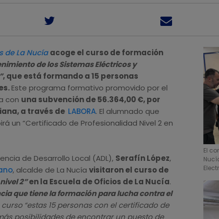
s de La Nucía
acoge el curso de formación
imiento de los Sistemas Eléctricos y
”
, que está formando a 15 personas
es.
Este programa formativo promovido por el
ta con
una subvención de 56.364,00 €, por
iana, a través de
LABORA
. El alumnado que
irá un “Certificado de Profesionalidad Nivel 2 en
El co
gencia de Desarrollo Local (ADL),
Serafín López
,
Nucía
Elec
ano
, alcalde de La Nucía
visitaron el curso de
nivel 2”
en la Escuela de Oficios de La Nucía
.
cia que tiene la formación para lucha contra el
 curso
“estas 15 personas con el certificado de
 más posibilidades de encontrar un puesto de