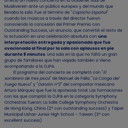
ofreció un nuevo concierto en la Goldener Saal de
Musikverein ante un público europeo y del mundo que
llenaba la sala. Fue al término de "
Capricho Español
"
cuando los músicos a través del director fueron
conociendo la concesión del Primer Premio con
Outstanding Success, un anuncio, que convirtió el resto de
la actuación en una celebración absoluta con
una
interpretación entregada y apasionada que fue
ovacionada al final por la sala con aplausos en pie
durante 8 minutos
. Una sala en la que no faltó un gran
grupo de familiares que han viajado también a Viena
acompañando a la OJPA.
El programa del concierto se completó con "
El
sombrero de tres picos
" de Manuel de Falla; "
La Conga del
Fuego Nuevo
" y "
Danzón nº2
" del compositor mexicano
Arturo Márquez que fue la apoteosis total. Las formaciones
con las que compitió la OJPA en la categoría Symphony
Orchestras fueron: La Salle College Symphony Orchestra
de Hong Kong, China (2ª con outstanding success) y Taipei
Municipal Lishan Junior High School – Taiwan (3ª con
excellent success)