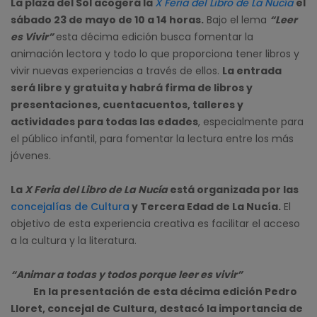
La plaza del Sol acogerá la
X Feria del Libro de La Nucía
el
sábado 23 de mayo de 10 a 14 horas.
Bajo el lema
“Leer
es Vivir”
esta décima edición busca fomentar la
animación lectora y todo lo que proporciona tener libros y
vivir nuevas experiencias a través de ellos.
La entrada
será libre y gratuita y habrá firma de libros y
presentaciones, cuentacuentos, talleres y
actividades para todas las edades
, especialmente para
el público infantil, para fomentar la lectura entre los más
jóvenes.
La
X Feria del Libro de La Nucía
está organizada por las
concejalías de Cultura
y Tercera Edad de La Nucía.
El
objetivo de esta experiencia creativa es facilitar el acceso
a la cultura y la literatura.
“Animar a todas y todos porque leer es vivir”
En la presentación de esta décima edición Pedro
Lloret, concejal de Cultura, destacó la importancia de