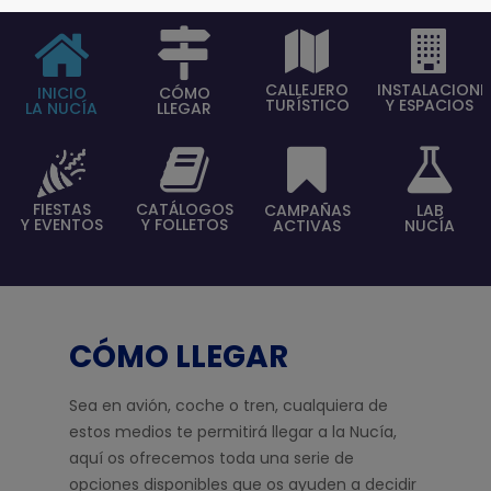
CALLEJERO
INSTALACIONE
INICIO
CÓMO
TURÍSTICO
Y ESPACIOS
LA NUCÍA
LLEGAR
FIESTAS
CATÁLOGOS
CAMPAÑAS
LAB
Y EVENTOS
Y FOLLETOS
ACTIVAS
NUCÍA
CÓMO LLEGAR
Sea en avión, coche o tren, cualquiera de
estos medios te permitirá llegar a la Nucía,
aquí os ofrecemos toda una serie de
opciones disponibles que os ayuden a decidir