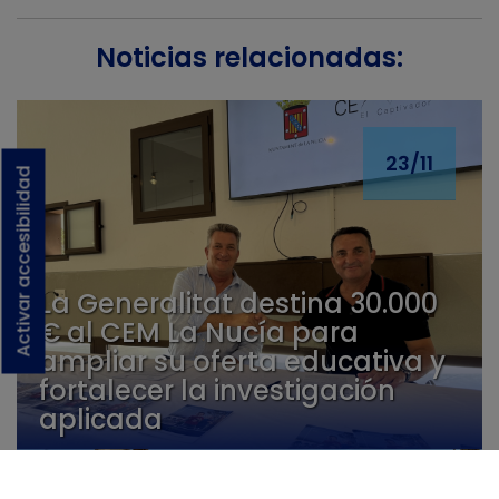
Noticias relacionadas:
23/11
Activar accesibilidad
La Generalitat destina 30.000
€ al CEM La Nucía para
ampliar su oferta educativa y
fortalecer la investigación
aplicada