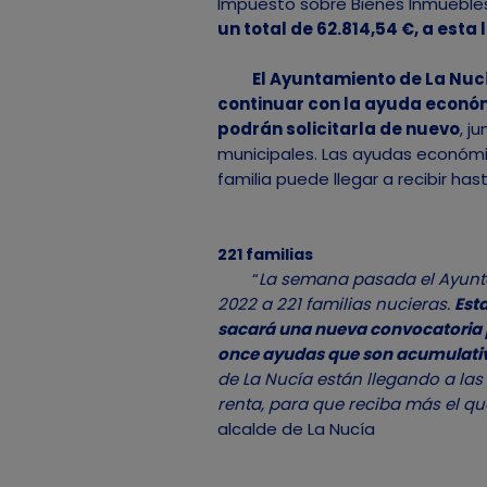
Impuesto sobre Bienes Inmuebles 
un total de 62.814,54 €, a esta
El Ayuntamiento de La Nu
continuar con la ayuda económi
podrán solicitarla de nuevo
, j
municipales. Las ayudas económi
familia puede llegar a recibir has
221 familias
“
La semana pasada el Ayunta
2022 a 221 familias nucieras.
Est
sacará una nueva convocatoria par
once ayudas que son acumulati
de La Nucía están llegando a la
renta, para que reciba más el qu
alcalde de La Nucía