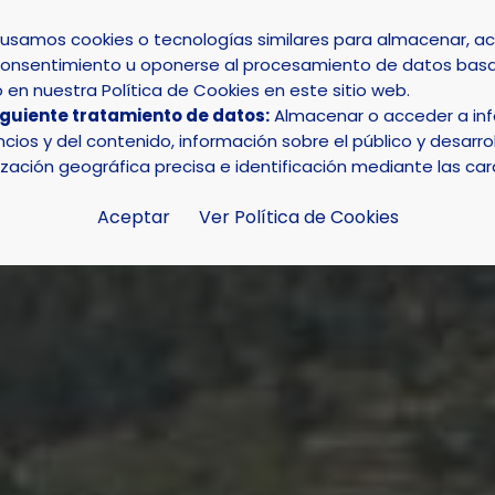
s usamos cookies o tecnologías similares para almacenar, 
su consentimiento u oponerse al procesamiento de datos basa
INICIO
AYUNTAMIENTO
LA NUCÍA
en nuestra Política de Cookies en este sitio web.
iguiente tratamiento de datos:
Almacenar o acceder a info
lias reciben la subvención del IBI de La Nucía
ios y del contenido, información sobre el público y desarrol
ización geográfica precisa e identificación mediante las car
Aceptar
Ver Política de Cookies