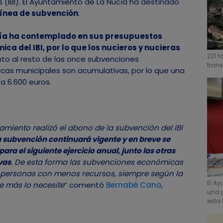
(IBI). El Ayuntamiento de La Nucía ha destinado
 línea de subvención
.
cía ha contemplado en sus presupuestos
ca del IBI, por lo que los nucieros y nucieras
221 f
unto al resto de las once subvenciones
trans
cas municipales son acumulativas, por lo que una
ta 6.600 euros.
miento realizó el abono de la subvención del IBI
a subvención continuará vigente y en breve se
a el siguiente ejercicio anual, junto las otras
vas
. De esta forma las subvenciones económicas
s personas con menos recursos, siempre según la
El A
e más lo necesite
” comentó
Bernabé Cano
,
una p
esta 