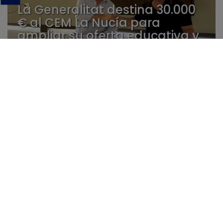
La Generalitat destina 30.000
€ al CEM La Nucía para
ampliar su oferta educativa y
fortalecer la investigación
aplicada
29/08
“La Coronació” de Pepa Pastor
será mañana en la plaça
Major