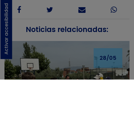
Activar accesibilidad
Noticias relacionadas:
28/05
El Campus Inclusivo Integra
de La Nucía cumple 14
ediciones