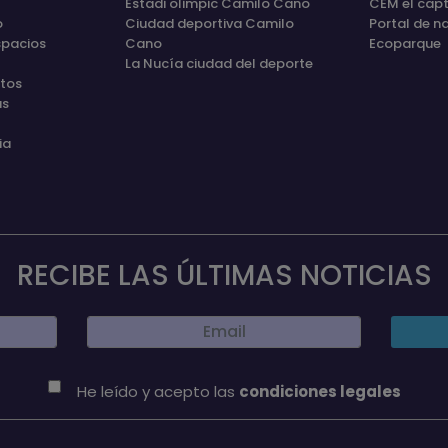
Estadi olimpic Camilo Cano
CEM el capt
o
Ciudad deportiva Camilo
Portal de n
spacios
Cano
Ecoparque
La Nucía ciudad del deporte
etos
as
ia
RECIBE LAS ÚLTIMAS NOTICIAS
He leído y acepto las
condiciones legales