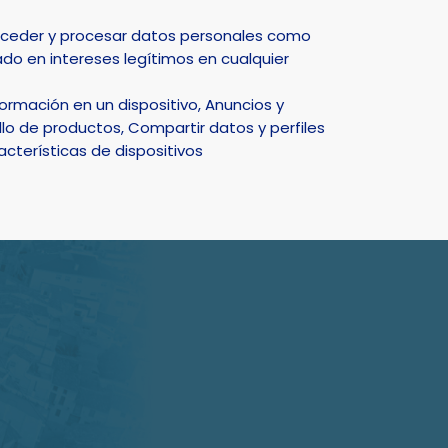
Select Language
▼
acceder y procesar datos personales como
do en intereses legítimos en cualquier
DEPORTE
NATURALEZA
SMART CITY
ACTUALIDAD
rmación en un dispositivo, Anuncios y
lo de productos, Compartir datos y perfiles
acterísticas de dispositivos