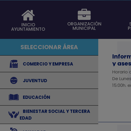
ORGANIZACIÓN
INICIO
MUNICIPAL
P
AYUNTAMIENTO
SELECCIONAR ÁREA
Infor
y ase
⠀
⠀COMERCIO Y EMPRESA
mujer
Horario 
De Lunes
⠀
⠀JUVENTUD
15:00h. 
⠀
⠀EDUCACIÓN
⠀BIENESTAR SOCIAL Y TERCERA
⠀
EDAD