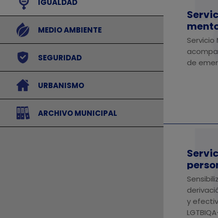
⠀
⠀IGUALDAD
Servic
mento
⠀
⠀MEDIO AMBIENTE
Servicio
acompañ
⠀
⠀SEGURIDAD
de emer
⠀
⠀URBANISMO
⠀
⠀ARCHIVO MUNICIPAL
Servi
perso
Sensibil
derivaci
y efecti
LGTBIQA