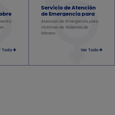
Servicio de Atención
obre
de Emergencia para
ad.
Víctimas de Violencia
miento
Atención de Emergencia para
de Género
ad.
Víctimas de Violencia de
Género
r Todo
Ver Todo