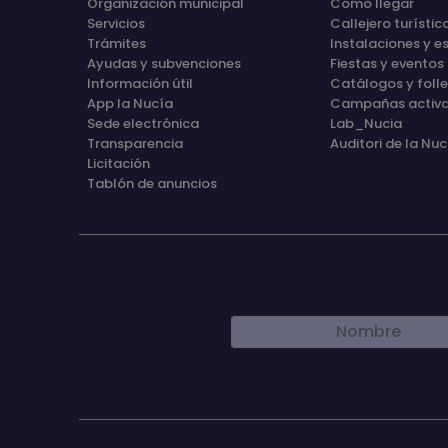
Organización municipal
Cómo llegar
Servicios
Callejero turístic
Trámites
Instalaciones y e
Ayudas y subvenciones
Fiestas y eventos
Información útil
Catálogos y foll
App la Nucía
Campañas activ
Sede electrónica
Lab_Nucia
Transparencia
Auditori de la Nuc
Licitación
Tablón de anuncios