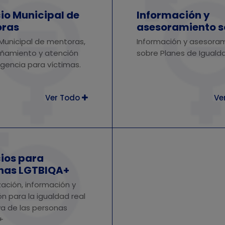
io Municipal de
Información y
ras
asesoramiento s
Planes de Iguald
 Municipal de mentoras,
Información y asesora
amiento y atención
sobre Planes de Iguald
gencia para víctimas.
Ver Todo
Ve
cios para
nas LGTBIQA+
ización, información y
ón para la igualdad real
va de las personas
+