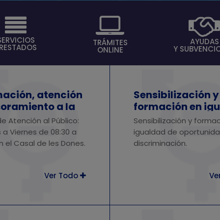
SERVICIOS
AYUDAS
TRÁMITES
RESTADOS
Y SUBVENCI
ONLINE
mación, atención
Sensibilización y
soramiento a la
formación en ig
.
de oportunidade
de Atención al Público:
Sensibilización y forma
discriminación.
 a Viernes de 08:30 a
igualdad de oportunida
en el Casal de les Dones.
discriminación.
Ver Todo
Ve