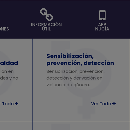
INFORMACIÓN
APP
ONES
ÚTIL
NUCÍA
Sensibilización,
ualdad
prevención, detección
s y no
y derivación en
ción en
Sensibilización, prevención,
violencia de género.
des y no
detección y derivación en
violencia de género.
r Todo
Ver Todo