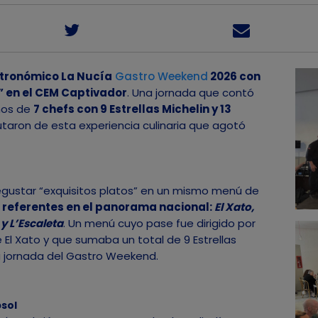
astronómico La Nucía
Gastro Weekend
2026 con
” en el CEM Captivador
. Una jornada que contó
nos de
7 chefs con 9 Estrellas Michelin y 13
rutaron de esta experiencia culinaria que agotó
star “exquisitos platos” en un mismo menú de
n
referentes en el panorama nacional:
El Xato,
 y L’Escaleta
. Un menú cuyo pase fue dirigido por
 El Xato y que sumaba un total de 9 Estrellas
era jornada del Gastro Weekend.
psol