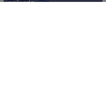
aplicada
08/07
“La Coronació” de Pepa Pastor
será mañana en la plaça
Major
08/07