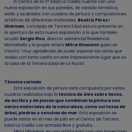
El Centro de la 3ª Edad La Casilla cuenta con una
nueva exposición en sus paredes, de variada temática,
estilo y acabados con cuadros de pintura y composiciones
artísticas de diferentes materiales.
Beatriz Pérez-
Hickman
, concejala de Tercera Edad estuvo presente en
la apertura de esta nueva exposición a la que también
acudió
Sergio Rico
, director asistencial Residencia
Montebello y la propia artista
Mitra Ghasemi
quien se
mostró “
muy agradecida de poder exponer las obras que
realizo con tanto cariño en este impresionante lugar que es
la casa de la Tercera Edad de La Nucía
”.
Técnica variada
Esta exposición de pintura está compuesta por varios
cuadros realizados bajo la
técnica de óleo sobre lienzo,
de acrílico y de piezas que combinan la pintura con
varios materiales de la naturaleza, como cortezas de
árbol, piedras o conchas de mar
. Esta exposición se
puede visitar en el mes de julio en el Centro de Tercera
Edad La Casilla con entrada libre y gratuita.
Mitra Ghasemi, es una artista iraní con una trayectoria