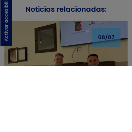
Activar accesibilidad
Noticias relacionadas:
08/07
La Generalitat destina 30.000
€ al CEM La Nucía para
ampliar su oferta educativa y
fortalecer la investigación
aplicada
08/07