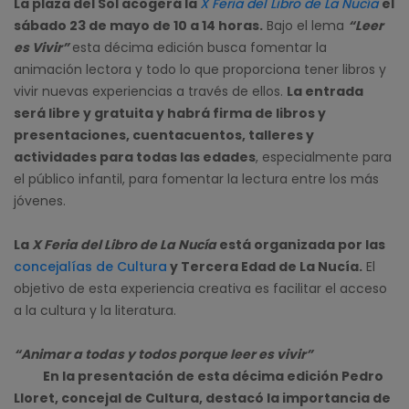
La plaza del Sol acogerá la
X Feria del Libro de La Nucía
el
sábado 23 de mayo de 10 a 14 horas.
Bajo el lema
“Leer
es Vivir”
esta décima edición busca fomentar la
animación lectora y todo lo que proporciona tener libros y
vivir nuevas experiencias a través de ellos.
La entrada
será libre y gratuita y habrá firma de libros y
presentaciones, cuentacuentos, talleres y
actividades para todas las edades
, especialmente para
el público infantil, para fomentar la lectura entre los más
jóvenes.
La
X Feria del Libro de La Nucía
está organizada por las
concejalías de Cultura
y Tercera Edad de La Nucía.
El
objetivo de esta experiencia creativa es facilitar el acceso
a la cultura y la literatura.
“Animar a todas y todos porque leer es vivir”
En la presentación de esta décima edición Pedro
Lloret, concejal de Cultura, destacó la importancia de