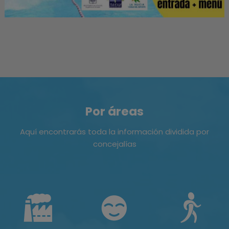
Por áreas
Aquí encontrarás toda la información dividida por
concejalías