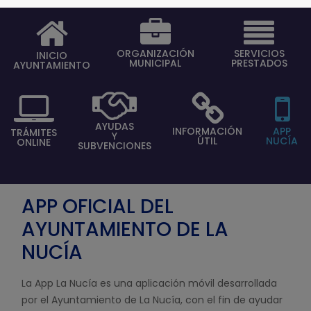
ORGANIZACIÓN
SERVICIOS
INICIO
MUNICIPAL
PRESTADOS
AYUNTAMIENTO
AYUDAS
INFORMACIÓN
APP
TRÁMITES
Y
ÚTIL
NUCÍA
ONLINE
SUBVENCIONES
APP OFICIAL DEL
AYUNTAMIENTO DE LA
NUCÍA
La App La Nucía es una aplicación móvil desarrollada
por el Ayuntamiento de La Nucía, con el fin de ayudar