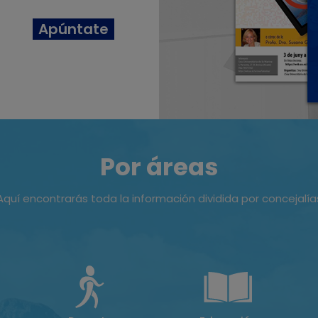
Apúntate
Por áreas
Aquí encontrarás toda la información dividida por concejalía