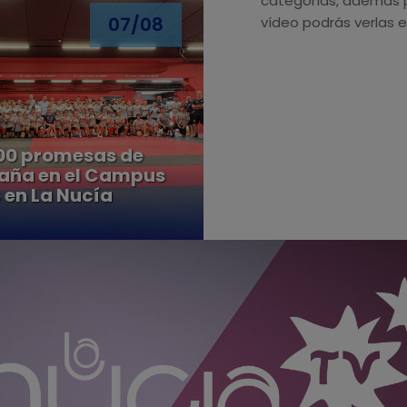
categorías, además p
07/08
vídeo podrás verlas e
00 promesas de
aña en el Campus
 en La Nucía