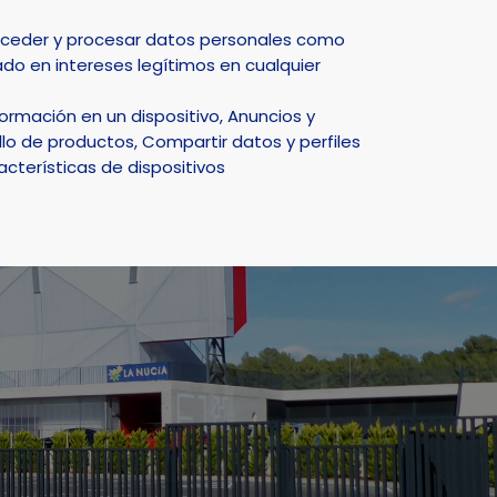
Select Language
▼
acceder y procesar datos personales como
do en intereses legítimos en cualquier
DEPORTE
NATURALEZA
SMART CITY
ACTUALIDAD
rmación en un dispositivo, Anuncios y
lo de productos, Compartir datos y perfiles
acterísticas de dispositivos