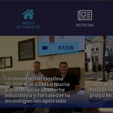
INICIO
NOTICIAS
ACTUALIDAD
07/08
La Generalitat destina
30.000 € al CEM La Nucía
“La Coro
para ampliar su oferta
Pastor s
educativa y fortalecer la
plaça Ma
investigación aplicada