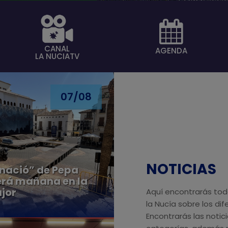
CANAL
AGENDA
LA NUCIATV
07/08
NOTICIAS
nació” de Pepa
erá mañana en la
jor
Aquí encontrarás tod
la Nucía sobre los di
Encontrarás las notic