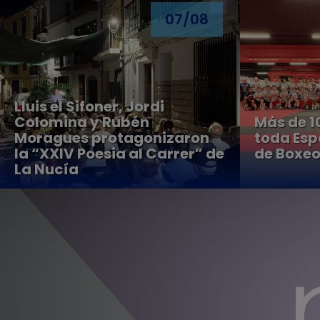
07/08
Lluis el Sifoner, Jordi
Colomina y Rubén
Más de 1
Moragues protagonizaron
toda Esp
la “XXIV Poesia al Carrer” de
de Boxeo
La Nucía