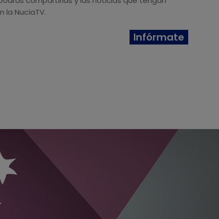
odrás compartirlas y las noticias que tengan
n la NucíaTV.
Infórmate