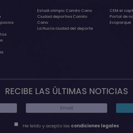
Estadi olimpic Camilo Cano
CEM el capt
o
Ciudad deportiva Camilo
Portal de n
spacios
Cano
Ecoparque
La Nucía ciudad del deporte
etos
as
ia
RECIBE LAS ÚLTIMAS NOTICIAS
He leído y acepto las
condiciones legales