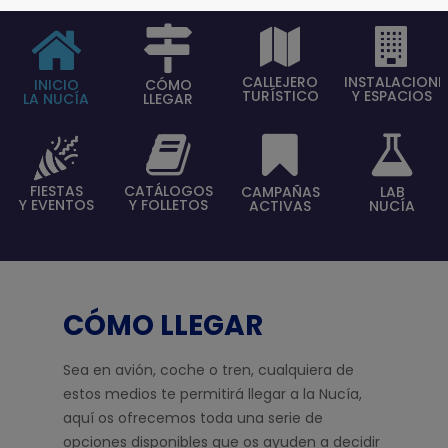
CALLEJERO
INSTALACIONE
INICIO
CÓMO
TURÍSTICO
Y ESPACIOS
LA NUCÍA
LLEGAR
FIESTAS
CATÁLOGOS
CAMPAÑAS
LAB
Y EVENTOS
Y FOLLETOS
ACTIVAS
NUCÍA
CÓMO LLEGAR
Sea en avión, coche o tren, cualquiera de
estos medios te permitirá llegar a la Nucía,
aquí os ofrecemos toda una serie de
opciones disponibles que os ayuden a decidir