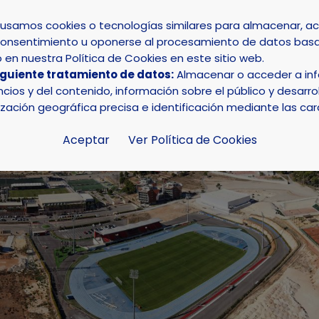
s usamos cookies o tecnologías similares para almacenar, 
su consentimiento u oponerse al procesamiento de datos basa
INICIO
AYUNTAMIENTO
LA NUCÍA
en nuestra Política de Cookies en este sitio web.
iguiente tratamiento de datos:
Almacenar o acceder a info
ios y del contenido, información sobre el público y desarrol
ización geográfica precisa e identificación mediante las car
Aceptar
Ver Política de Cookies