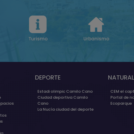
Turismo
Urbanismo
DEPORTE
NATURAL
Estadi olimpic Camilo Cano
CEM el capt
o
Ciudad deportiva Camilo
Portal de n
spacios
Cano
Ecoparque
La Nucía ciudad del deporte
etos
as
ia