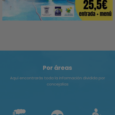
Por áreas
Aquí encontrarás toda la información dividida por
concejalías