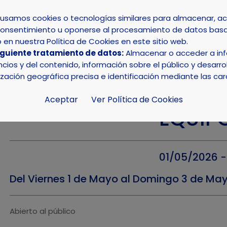
s usamos cookies o tecnologías similares para almacenar, 
su consentimiento u oponerse al procesamiento de datos basa
INICIO
AYUNTAMIENTO
LA NUCÍA
en nuestra Política de Cookies en este sitio web.
iguiente tratamiento de datos:
Almacenar o acceder a info
spaña Padel Por Equipos +55
ios y del contenido, información sobre el público y desarrol
ización geográfica precisa e identificación mediante las car
CAMPEONATO DE E
Aceptar
Ver Política de Cookies
EQUIP
01/05/2026 
Del Viernes 1 de Mayo al Domingo 3 de May
Abierto al público