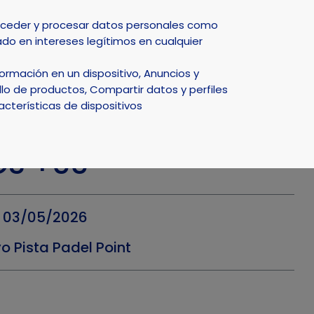
Select Language
▼
acceder y procesar datos personales como
do en intereses legítimos en cualquier
DEPORTE
NATURALEZA
SMART CITY
ACTUALIDAD
rmación en un dispositivo, Anuncios y
lo de productos, Compartir datos y perfiles
acterísticas de dispositivos
SPAÑA PADEL POR
OS +55
- 03/05/2026
o Pista Padel Point