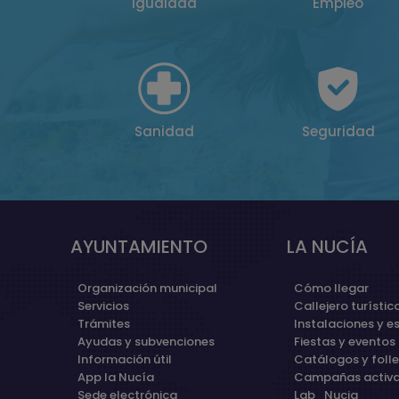
Igualdad
Empleo
Sanidad
Seguridad
AYUNTAMIENTO
LA NUCÍA
Organización municipal
Cómo llegar
Servicios
Callejero turístic
Trámites
Instalaciones y e
Ayudas y subvenciones
Fiestas y eventos
Información útil
Catálogos y foll
App la Nucía
Campañas activ
Sede electrónica
Lab_Nucia