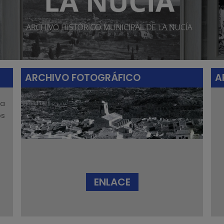
ARCHIVO FOTOGRÁFICO
A
ca
os
ENLACE