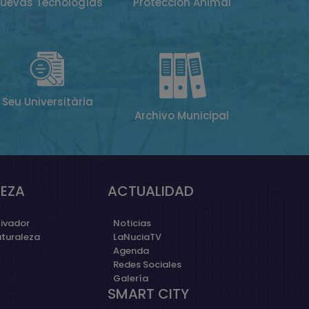
uevas Tecnologías
Protección Animal
Seu Universitària
Archivo Municipal
EZA
ACTUALIDAD
ivador
Noticias
aturaleza
LaNuciaTV
Agenda
Redes Sociales
Galería
SMART CITY