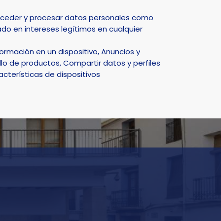
Select Language
▼
acceder y procesar datos personales como
do en intereses legítimos en cualquier
DEPORTE
NATURALEZA
SMART CITY
ACTUALIDAD
rmación en un dispositivo, Anuncios y
lo de productos, Compartir datos y perfiles
acterísticas de dispositivos