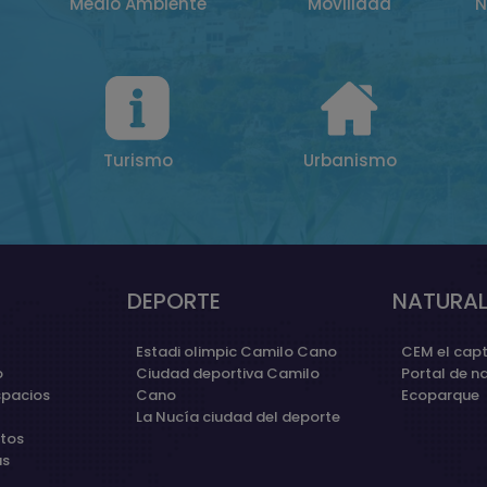
Medio Ambiente
Movilidad
N
Turismo
Urbanismo
DEPORTE
NATURAL
Estadi olimpic Camilo Cano
CEM el capt
o
Ciudad deportiva Camilo
Portal de n
spacios
Cano
Ecoparque
La Nucía ciudad del deporte
etos
as