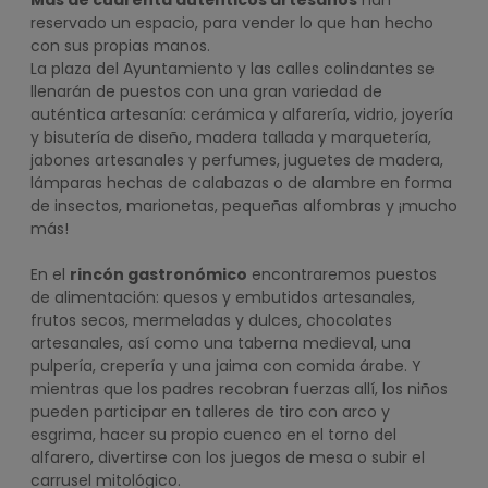
Más de cuarenta auténticos artesanos
han
reservado un espacio, para vender lo que han hecho
con sus propias manos.
La plaza del Ayuntamiento y las calles colindantes se
llenarán de puestos con una gran variedad de
auténtica artesanía: cerámica y alfarería, vidrio, joyería
y bisutería de diseño, madera tallada y marquetería,
jabones artesanales y perfumes, juguetes de madera,
lámparas hechas de calabazas o de alambre en forma
de insectos, marionetas, pequeñas alfombras y ¡mucho
más!
En el
rincón gastronómico
encontraremos puestos
de alimentación: quesos y embutidos artesanales,
frutos secos, mermeladas y dulces, chocolates
artesanales, así como una taberna medieval, una
pulpería, crepería y una jaima con comida árabe. Y
mientras que los padres recobran fuerzas allí, los niños
pueden participar en talleres de tiro con arco y
esgrima, hacer su propio cuenco en el torno del
alfarero, divertirse con los juegos de mesa o subir el
carrusel mitológico.