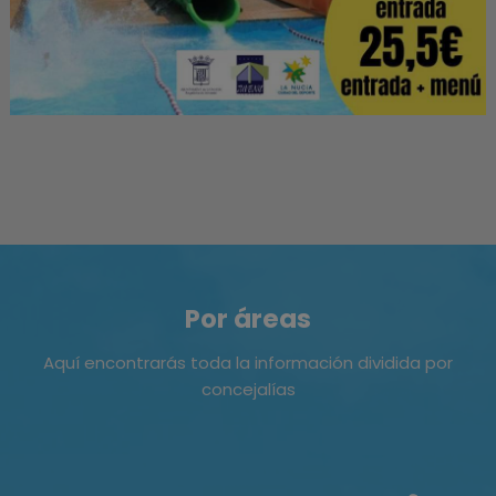
Por áreas
Aquí encontrarás toda la información dividida por
concejalías