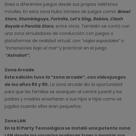
línea a diferentes juegos desde sus propios teléfonos
móviles. En esta zona hubo torneos de juegos como:
Brawl
Stars, Stumbleguys, Fortnite, Let’s Sing, Roblox, Clash
Royale o Parchís Stars
, entre otros. También se contó con
una zona simuladores de conducción con juegos o
plataformas de realidad virtual
, con “viajes espaciales” o
“inmersiones bajo el mar”
y practicar en el juego
“Astrobot”.
Zona Arcade
Esta edición tuvo la “zona arcade”, con videojuegos
de los años 80 y 90.
La zona arcade dio la oportunidad
para que las familias se acerquen al centre juvenil y los
padres y madres enseñaran a sus hijos e hijas como se
jugaba cuando ellos eran pequeños.
Zona LAN
En la XI Party Tecnológica se instaló una potente zona
LAN donde los usuarios pudieran traer y montar sus