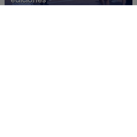
26/05
La Unió Musical de La Nucia
celebra su concierto de “XLV
Aniversari” este domingo
26/05