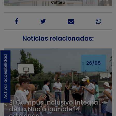
Cultura
Noticias relacionadas:
Activar accesibilidad
26/05
El Campus Inclusivo Integra
de La Nucía cumple 14
ediciones