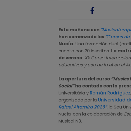
Esta mañana con
“Musicoterapia
han comenzado los
“Cursos de
Nucía.
Una formación dual (on-li
cuenta con 20 inscritos.
La matrí
de verano:
XX Curso Internacion
educativas y uso de la IA en el A
La apertura del curso
“Musicote
Social”
ha contado con la prese
Universitària y
Román Rodríguez
organizado por la
Universidad de
Rafael Altamira 2026”,
la Seu Uni
Nucía, con la colaboración de
Esc
Musical N3.