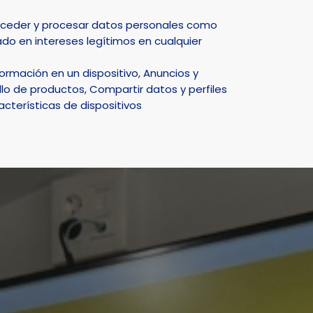
Select Language
▼
acceder y procesar datos personales como
do en intereses legítimos en cualquier
DEPORTE
NATURALEZA
SMART CITY
ACTUALIDAD
rmación en un dispositivo, Anuncios y
lo de productos, Compartir datos y perfiles
acterísticas de dispositivos