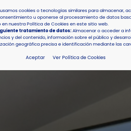
s usamos cookies o tecnologías similares para almacenar, 
su consentimiento u oponerse al procesamiento de datos basa
INICIO
AYUNTAMIENTO
LA NUCÍA
en nuestra Política de Cookies en este sitio web.
iguiente tratamiento de datos:
Almacenar o acceder a info
terapia” inicia los Cursos de Verano de la Seu de La Nucía
ios y del contenido, información sobre el público y desarrol
ización geográfica precisa e identificación mediante las car
Aceptar
Ver Política de Cookies