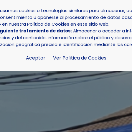
s usamos cookies o tecnologías similares para almacenar, 
su consentimiento u oponerse al procesamiento de datos basa
INICIO
AYUNTAMIENTO
LA NUCÍA
en nuestra Política de Cookies en este sitio web.
iguiente tratamiento de datos:
Almacenar o acceder a info
ercado Medieval llenará de artesanía y animación las cal
ios y del contenido, información sobre el público y desarrol
ización geográfica precisa e identificación mediante las car
Aceptar
Ver Política de Cookies