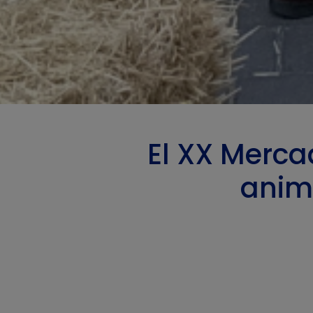
El XX Merca
anima