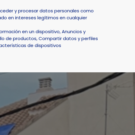
Select Language
▼
acceder y procesar datos personales como
do en intereses legítimos en cualquier
DEPORTE
NATURALEZA
SMART CITY
ACTUALIDAD
rmación en un dispositivo, Anuncios y
les de La Nucía
lo de productos, Compartir datos y perfiles
acterísticas de dispositivos