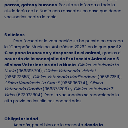
perros, gatos y hurones
. Por ello se informa a toda la
ciudadanía de La Nucía con mascotas en casa que deben
vacunarlas contra la rabia.
6 clínicas
Para fomentar la vacunación se ha puesto en marcha
la “Campaña Municipal Antirrábica 2026”, en la que
por 22
€ se pone la vacuna y desparasita el animal
, gracias al
acuerdo de la concejalía de Protección Animal con 6
clínicas Veterinarias de La Nucía
:
Clínica Veterinaria La
Nucía
(966895791),
Clínica Veterinaria Vistatet
(966873658),
Clínica Veterinaria Mediterráneo
(965873511),
Clínica Veterinaria La Creu II
(966896374),
Clínica
Veterinaria Garaita
(966873206) y
Clínica Veterinaria 7
Vidas
(673923804). Para la vacunación se recomienda la
cita previa en las clínicas concertadas.
Obligatoriedad
Además, por el bien de la mascota
desde la