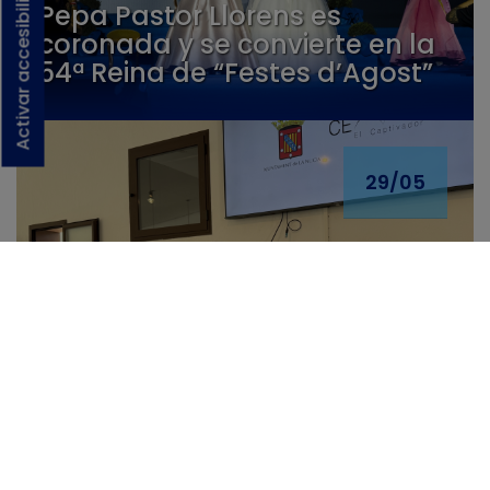
Activar accesibilidad
Pepa Pastor Llorens es
coronada y se convierte en la
54ª Reina de “Festes d’Agost”
29/05
La Generalitat destina 30.000
€ al CEM La Nucía para
ampliar su oferta educativa y
fortalecer la investigación
aplicada